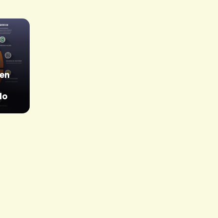
 en
do