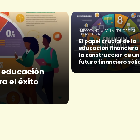
IMPORTANCIA DE LA EDUCACIÓN
FINANCIERA
El papel crucial de la
educación financiera
la construcción de un
futuro financiero sóli
la educación
a el éxito