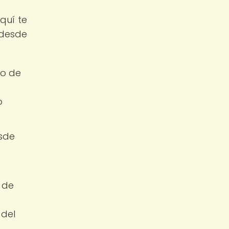
quí te
desde
do de
o
esde
 de
 del