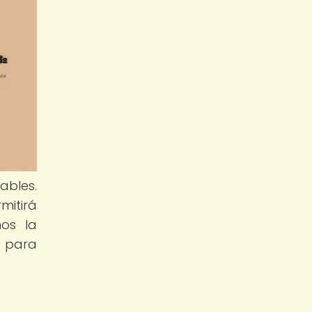
ables.
mitirá
mos la
s para